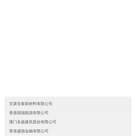
文化是一种力量，宁夏磊理汽车有限公司制度完善，但我们却丝毫
不弱视文化对于一个人组织行为的作用。我们把组织文化看作是非
常重要的道德力量，有时甚至是根本性的和决定性的。所以，我们
总是"兵马未动，文化先行"。我们依靠既有的组织文化去选择人，也
依靠它去影响人，改变人，约束人。文化就是我们的灵魂。
友情链接
重庆长寿区盛丰机械有限公司
内蒙古金宸科技集团有限公司
北京平谷区喜兆旅游有限公司
甘肃安泰新材料有限公司
香港国瑞能源有限公司
澳门名扬建筑股份有限公司
香港盛德金融有限公司