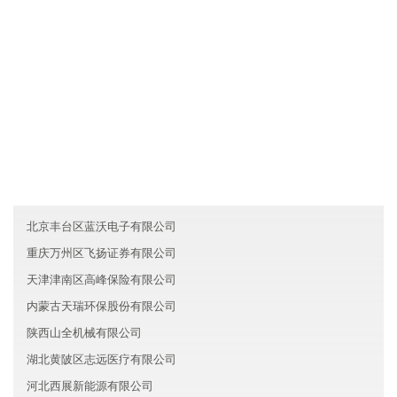
各业务员必须每月一次对客户进行走访，了解产品需求信息及客户
对产品的反映，并将情况及时反馈给宁夏磊理汽车有限公司。
友情链接
云南盈科教育有限公司
山东钢城区天行农业有限公司
澳门顺昌新材料有限公司
北京丰台区蓝沃电子有限公司
重庆万州区飞扬证券有限公司
天津津南区高峰保险有限公司
内蒙古天瑞环保股份有限公司
陕西山全机械有限公司
湖北黄陂区志远医疗有限公司
河北西展新能源有限公司